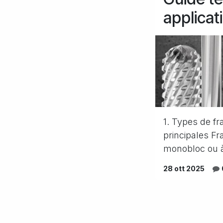
applicat
1. Types de fr
principales Fr
monobloc ou à
28 ott 2025