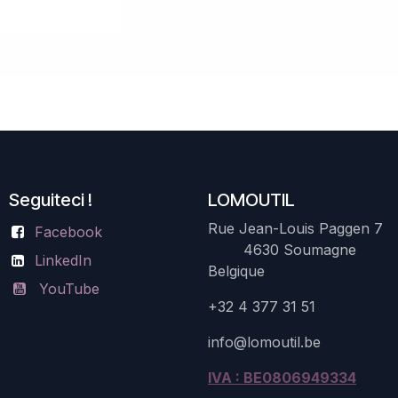
Seguiteci !
LOMOUTIL
Rue Jean-Louis Paggen 7
Facebook
4630 Soumagne
LinkedIn
Belgique
YouTube
+32 4 377 31 51
info@lomoutil.be
IVA : BE0806949334