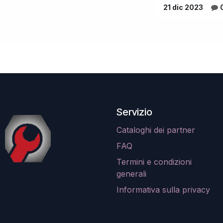
21 dic 2023
Servizio
Cataloghi dei partner
FAQ
Termini e condizioni
generali
Informativa sulla privacy