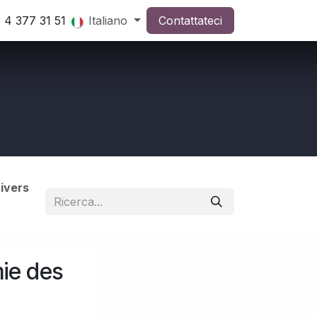
 4 377 31 51
Italiano
Contattateci
ivers
mie des