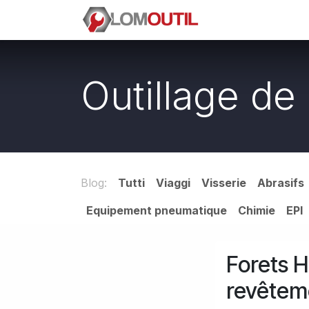
Passa al contenuto
E-SHOP
La soc
Outillage de
Blog:
Tutti
Viaggi
Visserie
Abrasifs
Equipement pneumatique
Chimie
EPI
Forets H
revêteme