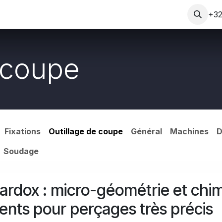
ietà
Blog
Contatto
+32
 coupe
Fixations
Outillage de coupe
Général
Machines
D
Soudage
ardox : micro-géométrie et chi
nts pour perçages très précis