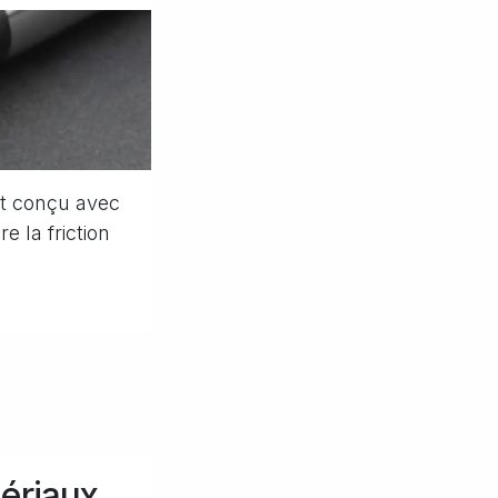
st conçu avec
e la friction
ériaux,