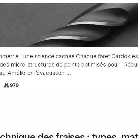
éométrie : une science cachée Chaque foret Cardox e
des micro-structures de pointe optimisés pour : Réduir
au Améliorer l’évacuation ...
0
979
chnique des fraises : types, mat