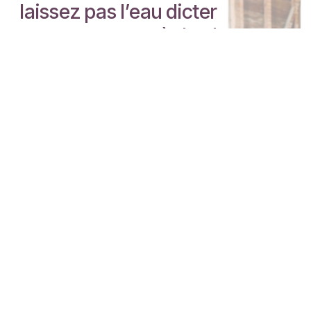
laissez pas l’eau dicter
ses règles !
L’étanchéité est l’un des enjeux les
plus critiques dans la construction
et la rénovation. Une mauvaise
imperméabilisation peut entraîner
des infiltrations d’eau, des
moisissures et une dégradation
structurelle qui fragilisent le
bâtiment. Pourtant, avec les bons
produits et les bonnes techniques,
il est possible de garantir une
protection durable et efficace.
Dans cet article, nous passons en
revue les meilleures solutions pour
protéger vos chantiers contre