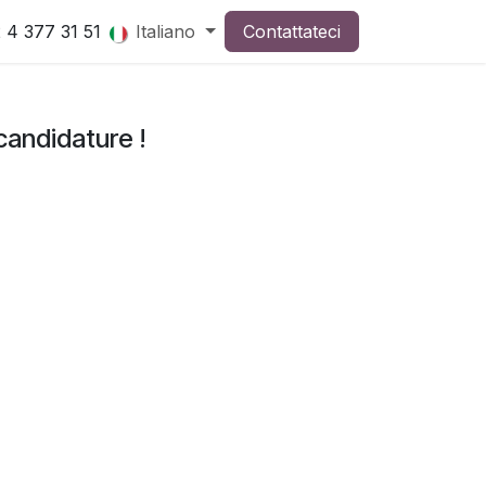
 4 377 31 51
Italiano
Contattateci
candidature !