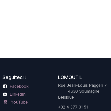
Seguiteci !
LOMOUTIL
Rue Jean-Louis Paggen 7
Facebook
4630 Soumagne
LinkedIn
Belgique
YouTube
+32 4 377 31 51