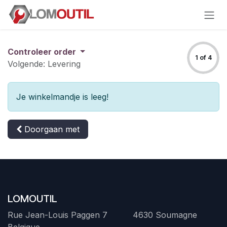
Overslaan naar inhoud
Controleer order
1 of 4
Volgende: Levering
Je winkelmandje is leeg!
Doorgaan met
LOMOUTIL
Rue Jean-Louis Paggen 7 4630 Soumagne
Belgique