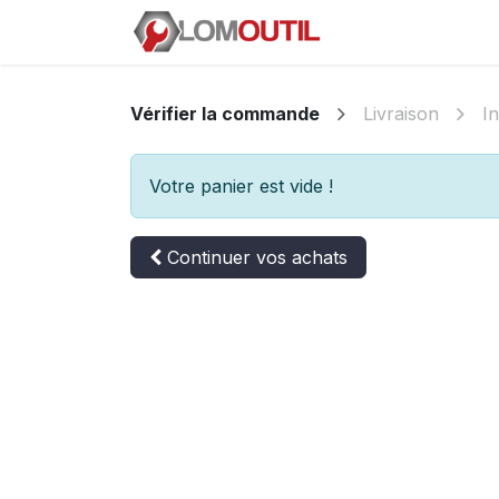
Se rendre au contenu
E-SHOP
L'entr
Vérifier la commande
Livraison
I
Votre panier est vide !
Continuer
vos achats