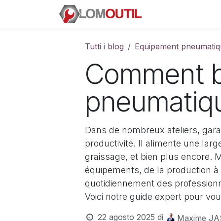
Passa al contenuto
E-SHOP
La soc
Tutti i blog
Equipement pneumatiq
Comment bi
pneumatiqu
Dans de nombreux ateliers, garag
productivité. Il alimente une larg
graissage, et bien plus encore. M
équipements, de la production à 
quotidiennement des professionne
Voici notre guide expert pour vou
22 agosto 2025
di
Maxime J