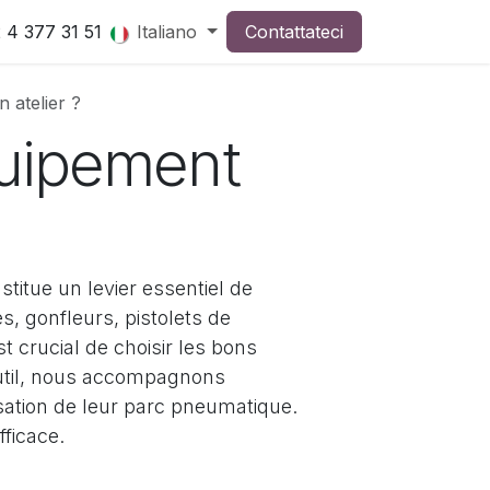
 4 377 31 51
Italiano
Contattateci
 atelier ?
quipement
titue un levier essentiel de
es, gonfleurs, pistolets de
t crucial de choisir les bons
moutil, nous accompagnons
sation de leur parc pneumatique.
fficace.