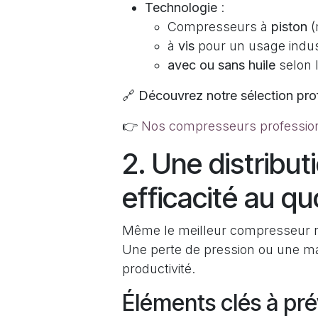
Technologie
:
Compresseurs à
piston
(
à
vis
pour un usage industr
avec ou sans huile
selon l
🔗
Découvrez notre sélection pro
👉
Nos compresseurs professio
2. Une distribut
efficacité au qu
Même le meilleur compresseur ne s
Une perte de pression ou une m
productivité.
Éléments clés à prév