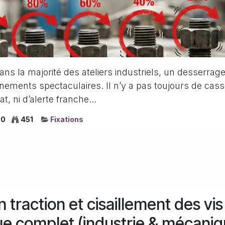
ans la majorité des ateliers industriels, un desserrage
nements spectaculaires. Il n’y a pas toujours de casse 
t, ni d’alerte franche...
0
451
Fixations
 traction et cisaillement des vis
e complet (industrie & mécaniq