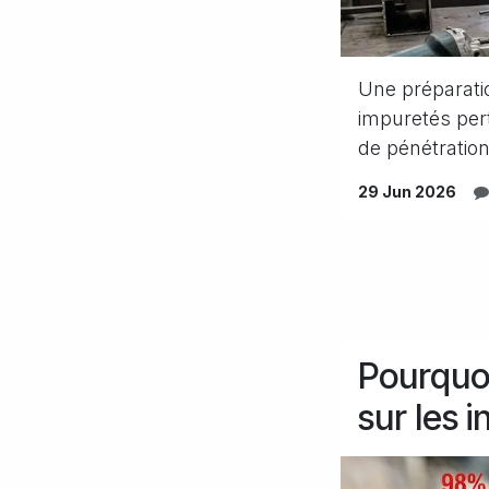
Une préparati
impuretés pert
de pénétration 
29 Jun 2026
Pourquoi
sur les i