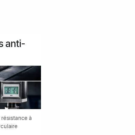
 anti-
a résistance à
rculaire