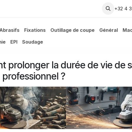
company
Blog
Contact
+32 4 3
Abrasifs
Fixations
Outillage de coupe
Général
Mac
mie
EPI
Soudage
 prolonger la durée de vie de 
e professionnel ?