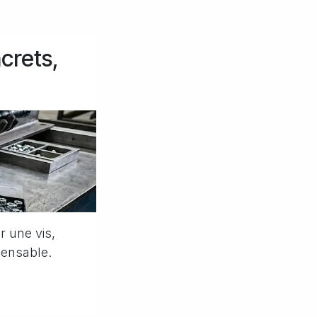
ncrets,
r une vis,
pensable.