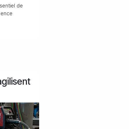
ssentiel de
uence
agilisent