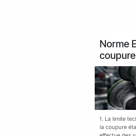
Norme EN
coupure
1. La limite t
la coupure éta
effectue des v