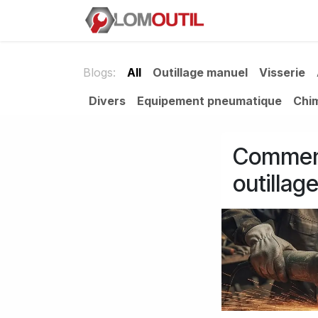
Skip to Content
E-SHOP
The 
Blogs:
All
Outillage manuel
Visserie
Divers
Equipement pneumatique
Chi
Comment
outillag