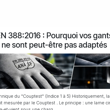
 388:2016 : Pourquoi vos gants
 ne sont peut-être pas adaptés
echnique du "Couptest" (Indice 1 à 5) Historiquement, l
it mesurée par le Couptest . Le principe : une lame ci
a-et-vient sous une charg...