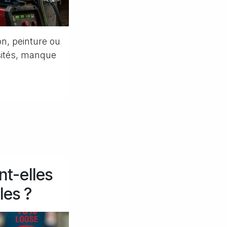
n, peinture ou
osités, manque
nt-elles
les ?