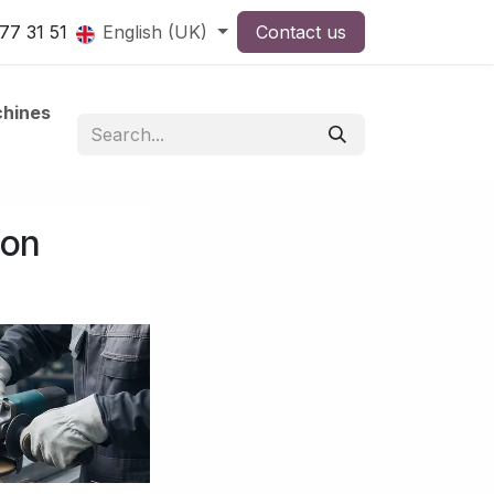
77 31 51
English (UK)
Contact us
hines
son